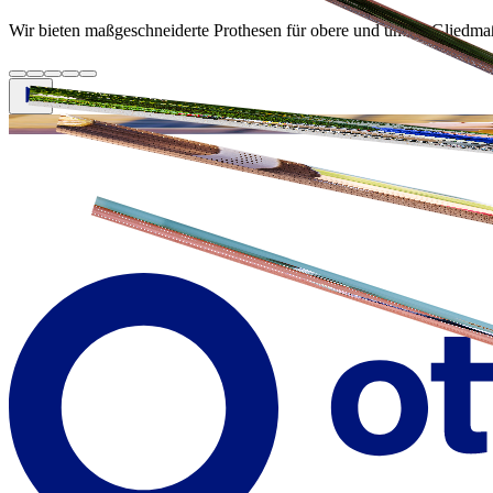
Wir bieten maßgeschneiderte Prothesen für obere und untere Gliedma
Fuß-/Beinprothesen
Prothesen für Kinder
Hand-/Armprothesen
Sportprothesen